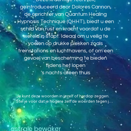
geïntroduceerd door Dolores Cannon,
de oprichter van Quantum Healing
Hypnosis Technique (QHHT), biedt u een
schild van rust en kracht voordat u de
wereld in stapt. Ideaal om u veilig te
voelen op drukke plekken zoals
treinstations en luchthavens, of om een
gevoel van bescherming te bieden
tijdens het lopen
's nachts alleen thuis
Je kunt deze woorden in jezelf of hardop zeggen. 
Stel je voor dat je hogere zelf de woorden tegen je 
spreekt

--------------------------------------------

De piramide van wit licht

astrale bewaker
Ik wil dat je je een prachtige piramide voorstelt die 