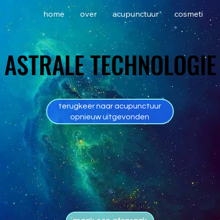
home
over
acupunctuur
cosmetisch
ASTRALE TECHNOLOGIE
ASTRALE TECHNOLOGIE
terugkeer naar acupunctuur
opnieuw uitgevonden