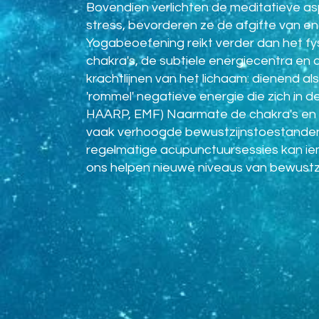
Bovendien verlichten de meditatieve 
stress, bevorderen ze de afgifte van e
Yogabeoefening reikt verder dan het fysi
chakra's, de subtiele energiecentra en 
krachtlijnen van het lichaam: dienend al
'rommel' negatieve energie die zich in de
HAARP, EMF) Naarmate de chakra's en 
vaak verhoogde bewustzijnstoestanden 
regelmatige acupunctuursessies kan iema
ons helpen nieuwe niveaus van bewustzij