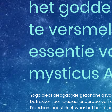
het goddel
te versme
essentie va
mysticus 
Yoga biedt diepgaande gezondheidsvoor
betrekken, een cruciaal onderdeel van o
bloedsomloopstelsel, waar het hart blo