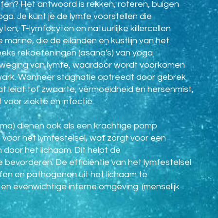
en? Het antwoord is rekken, roteren, buigen
ga. Je kunt je de lymfe voorstellen die
en, T-lymfocyten en natuurlijke killercellen
 marine, die de eilanden en kustlijn van het
eeks rekoefeningen (asana's) van yoga
beweging van lymfe, waardoor wordt voorkomen
kwark. Wanneer stagnatie optreedt door gebrek
t leidt tot zwaarte, vermoeidheid en hersenmist,
voor ziekte en infectie.
ma) dienen ook als een krachtige pomp
 voor het lymfestelsel, wat zorgt voor een
door het lichaam. Dit helpt de
te bevorderen. De efficiëntie van het lymfestelsel
offen en pathogenen uit het lichaam te
 en evenwichtige interne omgeving. (menselijk