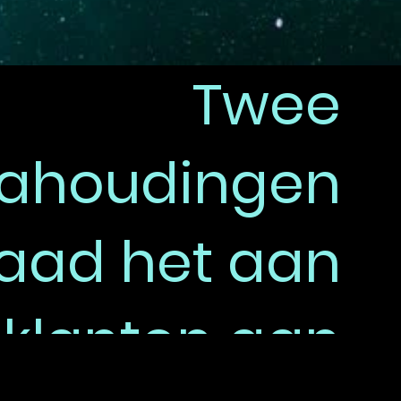
Twee
ahoudingen
raad het aan
 klanten aan