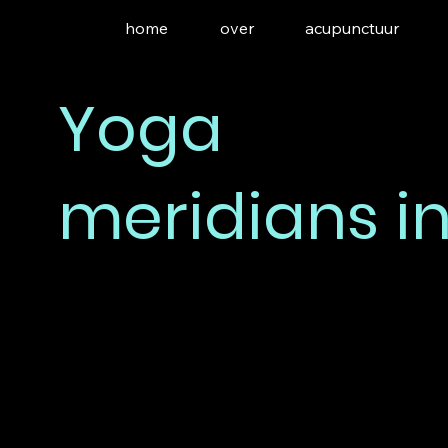
home
over
acupunctuur
Yoga
meridians i