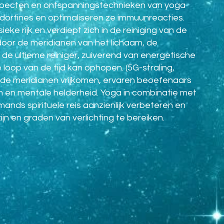
aspecten en ontspanningstechnieken van yoga
ndorfines en optimaliseren ze immuunreacties.
eke rijk en verdiept zich in de reiniging van de
door de meridianen van het lichaam, de
s de ultieme reiniger, zuiverend van energetische
 loop van de tijd kan ophopen. (5G-straling,
de meridianen vrijkomen, ervaren beoefenaars
en mentale helderheid. Yoga in combinatie met
nds spirituele reis aanzienlijk verbeteren en
n en graden van verlichting te bereiken.