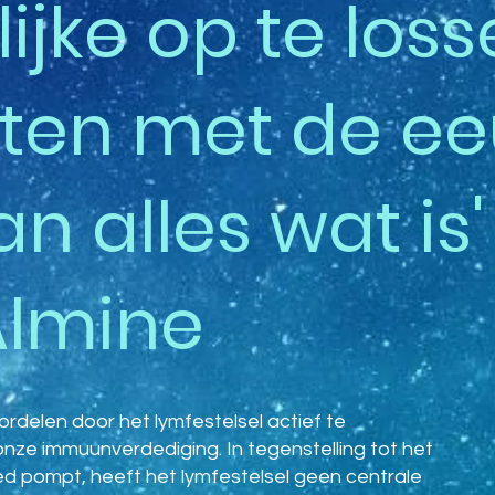
ijke op te los
lten met de e
n alles wat is'
Almine
delen door het lymfestelsel actief te
nze immuunverdediging. In tegenstelling tot het
ed pompt, heeft het lymfestelsel geen centrale