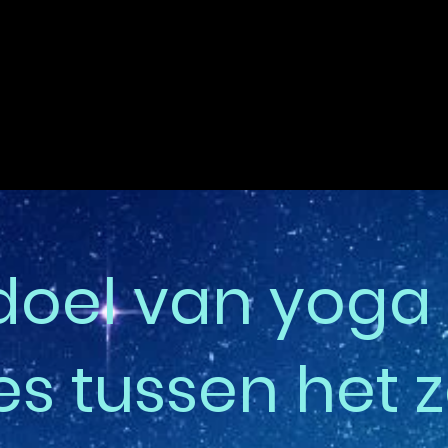
doel van yoga
es tussen het z