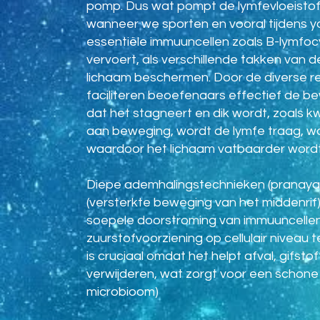
pomp. Dus wat pompt de lymfevloeistoff
wanneer we sporten en vooral tijdens yo
essentiële immuuncellen zoals B-lymfocyt
vervoert, als verschillende takken van de
lichaam beschermen. Door de diverse r
faciliteren beoefenaars effectief de 
dat het stagneert en dik wordt, zoals 
aan beweging, wordt de lymfe traag, wa
waardoor het lichaam vatbaarder wordt 
Diepe ademhalingstechnieken (pranaya
(versterkte beweging van het middenrif)
soepele doorstroming van immuuncellen 
zuurstofvoorziening op cellulair niveau 
is cruciaal omdat het helpt afval, gifst
verwijderen, wat zorgt voor een schone
microbioom)