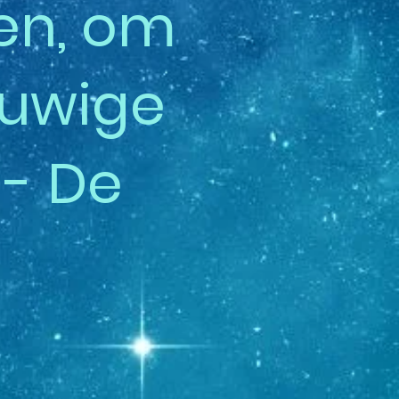
sen, om
euwige
 - De